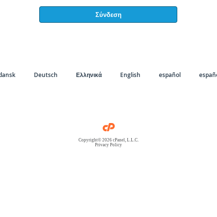
Σύνδεση
dansk
Deutsch
Ελληνικά
English
español
españo
Copyright© 2026 cPanel, L.L.C.
Privacy Policy