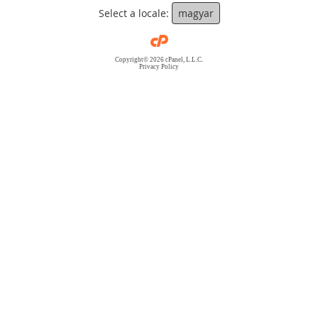
Select a locale:
magyar
Copyright© 2026 cPanel, L.L.C.
Privacy Policy