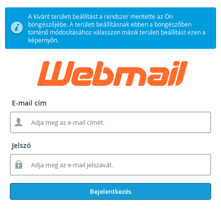
A kívánt területi beállítást a rendszer mentette az Ön
böngészőjébe. A területi beállításnak ebben a böngészőben
történő módosításához válasszon másik területi beállítást ezen a
képernyőn.
E-mail cím
Jelszó
Bejelentkezés